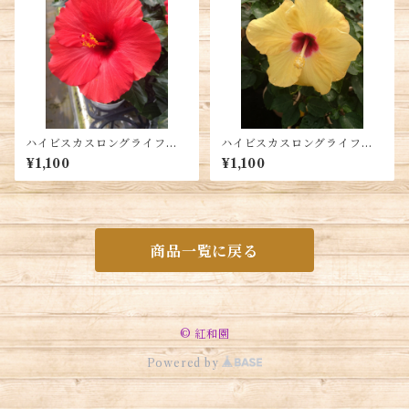
ハイビスカスロングライフ・
ハイビスカスロングライフ・
アフロディーテ 5号鉢 送料
アドニスイエロー5号鉢 送料
¥1,100
¥1,100
別
別
商品一覧に戻る
© 紅和園
Powered by