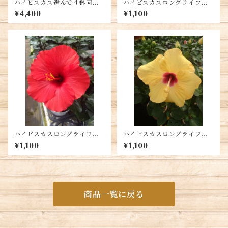
ハイビスカス選んで４鉢同時
ハイビスカスロングライフ・
購入 送料別
ケイト ５号鉢 送料別
¥4,400
¥1,100
ハイビスカスロングライフ・
ハイビスカスロングライフ・
アフロディーテ 5号鉢 送料
アドニスイエロー5号鉢 送料
¥1,100
¥1,100
別
別
商品一覧に戻る