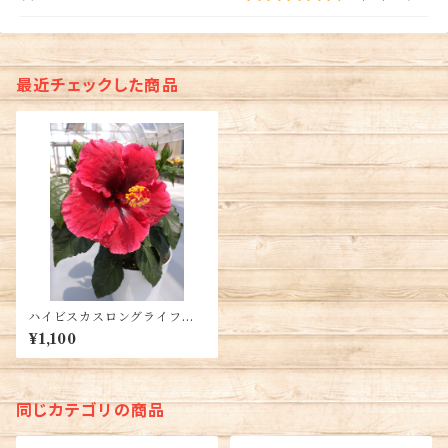
最近チェックした商品
ハイビスカスロングライフ・
ダークグレイス 5号鉢 送料
¥1,100
別
同じカテゴリの商品