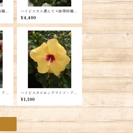
時購
ハイビスカス選んで４鉢同時購
入 送料別
¥4,400
・アフ
ハイビスカスロングライフ・アド
別
ニスイエロー5号鉢 送料別
¥1,100