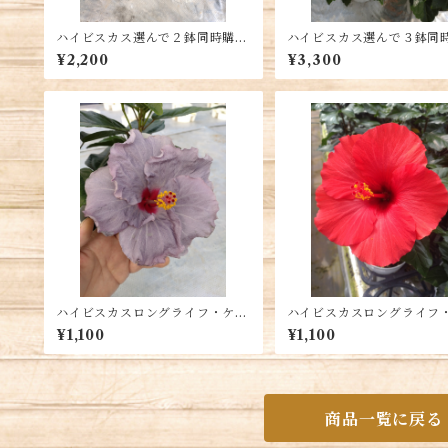
ハイビスカス選んで２鉢同時購
ハイビスカス選んで３鉢同
入 送料別
入 送料別
¥2,200
¥3,300
ハイビスカスロングライフ・ケイ
ハイビスカスロングライフ
ト ５号鉢 送料別
ロディーテ 5号鉢 送料
¥1,100
¥1,100
商品一覧に戻る