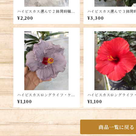
ハイビスカス選んで２鉢同時購
ハイビスカス選んで３鉢同
入 送料別
入 送料別
¥2,200
¥3,300
ハイビスカスロングライフ・ケイ
ハイビスカスロングライフ
ト ５号鉢 送料別
ロディーテ 5号鉢 送料
¥1,100
¥1,100
商品一覧に戻る