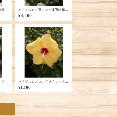
時購
ハイビスカス選んで４鉢同時購
入 送料別
¥4,400
・アフ
ハイビスカスロングライフ・アド
別
ニスイエロー5号鉢 送料別
¥1,100